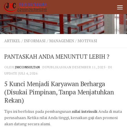
Dibawah Konten
ARTIKEL
/
INFORMASI
/
MANAGEMEN
/
MOTIVASI
PANTASKAH ANDA MENUNTUT LEBIH ?
OLEH
JMCONSULTAN
· DIPUBLIKASIKAN
DESEMBER 11, 2025
· DI
UPDATE
JULI 4, 2026
5 Kunci Menjadi Karyawan Berharga
(Disukai Pimpinan, Tanpa Menjatuhkan
Rekan)
Tips ini berfokus pada pembangunan
nilai intrinsik
Anda di mata
perusahaan. Ketika nilai Anda tinggi, kenaikan gaji dan promosi
akan datang secara alami.