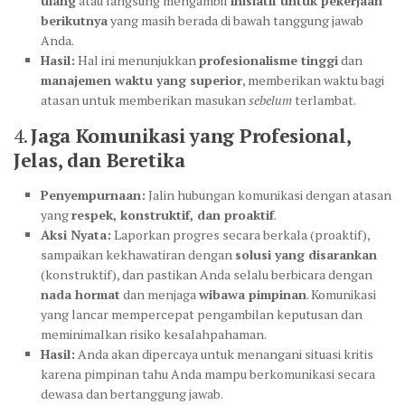
ulang
atau langsung mengambil
inisiatif untuk pekerjaan
berikutnya
yang masih berada di bawah tanggung jawab
Anda.
Hasil:
Hal ini menunjukkan
profesionalisme tinggi
dan
manajemen waktu yang superior
, memberikan waktu bagi
atasan untuk memberikan masukan
sebelum
terlambat.
4.
Jaga Komunikasi yang Profesional,
Jelas, dan Beretika
Penyempurnaan:
Jalin hubungan komunikasi dengan atasan
yang
respek, konstruktif, dan proaktif
.
Aksi Nyata:
Laporkan progres secara berkala (proaktif),
sampaikan kekhawatiran dengan
solusi yang disarankan
(konstruktif), dan pastikan Anda selalu berbicara dengan
nada hormat
dan menjaga
wibawa pimpinan
. Komunikasi
yang lancar mempercepat pengambilan keputusan dan
meminimalkan risiko kesalahpahaman.
Hasil:
Anda akan dipercaya untuk menangani situasi kritis
karena pimpinan tahu Anda mampu berkomunikasi secara
dewasa dan bertanggung jawab.