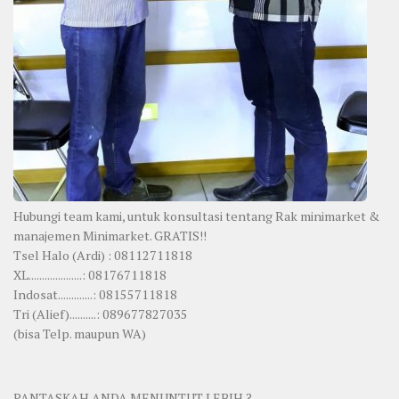
Hubungi team kami, untuk konsultasi tentang Rak minimarket &
manajemen Minimarket. GRATIS!!
Tsel Halo (Ardi) : 08112711818
XL....................: 08176711818
Indosat.............: 08155711818
Tri (Alief)..........: 089677827035
(bisa Telp. maupun WA)
PANTASKAH ANDA MENUNTUT LEBIH ?